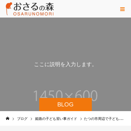
こ
こ
に
説
明
を
入
力
し
ま
す
。
こ
こ
に
BLOG
ブログ
姫路の子ども習い事ガイド
たつの市周辺で子どもの体操教室を探すなら｜姫路のおさるアリーナ