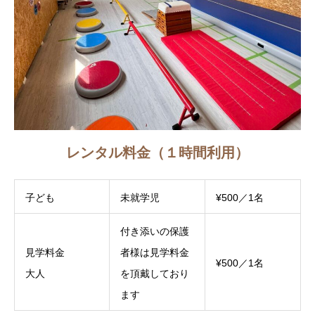
レンタル料金（１時間利用）
子ども
未就学児
¥500／1名
付き添いの保護
見学料金
者様は見学料金
¥500／1名
大人
を頂戴しており
ます