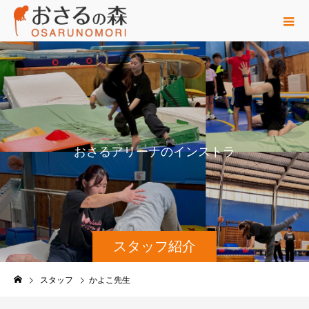
お
さ
る
ア
リ
ー
ナ
の
イ
ン
ス
ト
ラ
ク
タ
ー
紹
スタッフ紹介
スタッフ
かよこ先生